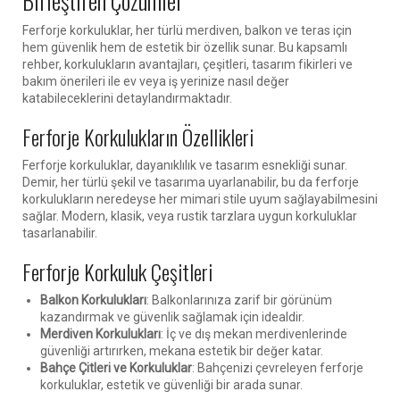
Birleştiren Çözümler
Ferforje korkuluklar, her türlü merdiven, balkon ve teras için
hem güvenlik hem de estetik bir özellik sunar. Bu kapsamlı
rehber, korkulukların avantajları, çeşitleri, tasarım fikirleri ve
bakım önerileri ile ev veya iş yerinize nasıl değer
katabileceklerini detaylandırmaktadır.
Ferforje Korkulukların Özellikleri
Ferforje korkuluklar, dayanıklılık ve tasarım esnekliği sunar.
Demir, her türlü şekil ve tasarıma uyarlanabilir, bu da ferforje
korkulukların neredeyse her mimari stile uyum sağlayabilmesini
sağlar. Modern, klasik, veya rustik tarzlara uygun korkuluklar
tasarlanabilir.
Ferforje Korkuluk Çeşitleri
Balkon Korkulukları
: Balkonlarınıza zarif bir görünüm
kazandırmak ve güvenlik sağlamak için idealdir.
Merdiven Korkulukları
: İç ve dış mekan merdivenlerinde
güvenliği artırırken, mekana estetik bir değer katar.
Bahçe Çitleri ve Korkuluklar
: Bahçenizi çevreleyen ferforje
korkuluklar, estetik ve güvenliği bir arada sunar.